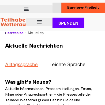
Barriere-Freiheit
SPENDEN
Über uns
Unsere Angebote für Teilhabe
Dienstleistungen für Kunden
-
Aktuelles
Startseite
Aktuelle Nachrichten
Alltagssprache
Leichte Sprache
Was gibt's Neues?
Aktuelle Informationen, Pressemitteilungen, Fotos,
Filme oder Ansprechpartner – die Pressestelle der
Teilhabe Wetterau gGmbH ist für Sie da und