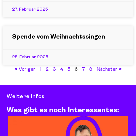
27. Februar 2025
Spende vom Weihnachtssingen
25. Februar 2025
<
>
Voriger
1
2
3
4
5
6
7
8
Nächster
Weitere Infos
Was gibt es noch Interessantes: