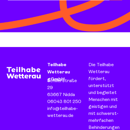
Teilhabe
Die Teilhabe
Wetterau
Wetterau
fördert,
gGmbH
Schillerstraße
unterstützt
29
und begleitet
63667 Nidda
Menschen mit
06043 801 250
geistigen und
info@teilhabe-
mit schwerst-
wetterau.de
mehrfachen
Behinderungen