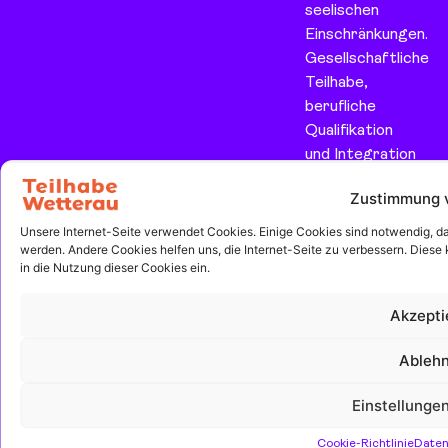
seelischen
Einschränkungen.
Gesellschaftliche
Teilhabe,
berufliche
Qualifikation
und Integration
in den
Zustimmung 
allgemeinen
Arbeitsmarkt
Unsere Internet-Seite verwendet Cookies. Einige Cookies sind notwendig, dam
werden. Andere Cookies helfen uns, die Internet-Seite zu verbessern. Diese k
sind unsere
in die Nutzung dieser Cookies ein.
wesentlichen
Zielsetzungen.
Akzepti
Ableh
Wichtige
Weitere
Social
Einstellunge
Links
Links
Media
Cookie-Richtlinie
Daten