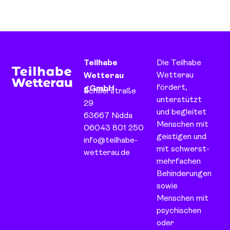
Teilhabe
Die Teilhabe
Wetterau
Wetterau
fördert,
gGmbH
Schillerstraße
unterstützt
29
und begleitet
63667 Nidda
Menschen mit
06043 801 250
geistigen und
info@teilhabe-
mit schwerst-
wetterau.de
mehrfachen
Behinderungen
sowie
Menschen mit
psychischen
oder