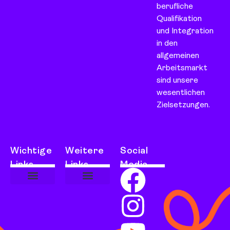
berufliche
Qualifikation
und Integration
in den
allgemeinen
Arbeitsmarkt
sind unsere
wesentlichen
Zielsetzungen.
Wichtige
Weitere
Social
Links
Links
Media
Über uns
Angebote für Teilhabe
Dienstleistungen für Kunden
Allgemeine Geschäftsbedingungen
Cookie-Richtlinie