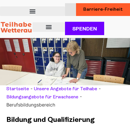
Barriere-Freiheit
SPENDEN
Über uns
Unsere Angebote für Teilhabe
Dienstleistungen für Kunden
-
-
Startseite
Unsere Angebote für Teilhabe
-
Bildungsangebote für Erwachsene
Berufsbildungsbereich
Bildung und Qualifizierung