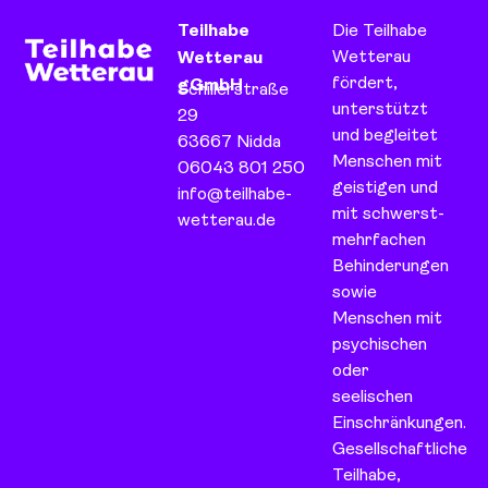
Teilhabe
Die Teilhabe
Wetterau
Wetterau
fördert,
gGmbH
Schillerstraße
unterstützt
29
und begleitet
63667 Nidda
Menschen mit
06043 801 250
geistigen und
info@teilhabe-
mit schwerst-
wetterau.de
mehrfachen
Behinderungen
sowie
Menschen mit
psychischen
oder
seelischen
Einschränkungen.
Gesellschaftliche
Teilhabe,