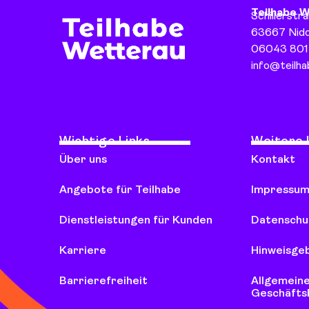
Teilhabe 
Schillerstr
63667 Nid
06043 801
info@teilh
Wichtige Links
Weitere 
Über uns
Kontakt
Angebote für Teilhabe
Impressu
Dienstleistungen für Kunden
Datenschu
Karriere
Hinweisge
Barrierefreiheit
Allgemein
Geschäfts