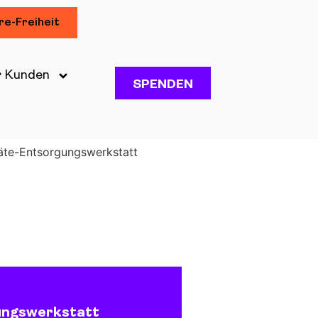
re-Freiheit
r Kunden
SPENDEN
räte-Entsorgungswerkstatt
ungswerkstatt