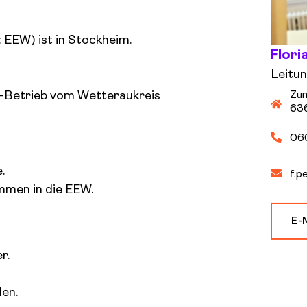
 EEW) ist in Stockheim.
Flori
Leitun
t-Betrieb vom Wetteraukreis
Zum
63
06
.
f.p
mmen in die EEW.
E-
r.
den.