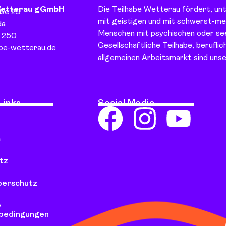
Wetterau gGmbH
Die Teilhabe Wetterau fördert, un
aße 29
mit geistigen und mit schwerst-m
da
Menschen mit psychischen oder see
 250
Gesellschaftliche Teilhabe, beruflic
abe-wetterau.de
allgemeinen Arbeitsmarkt sind unse
Links
Social Media
m
tz
berschutz
e
bedingungen