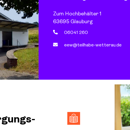
Zum Hochbehälter 1
63695 Glauburg
06041 260
eew@teilhabe-wetterau.de
rgungs-