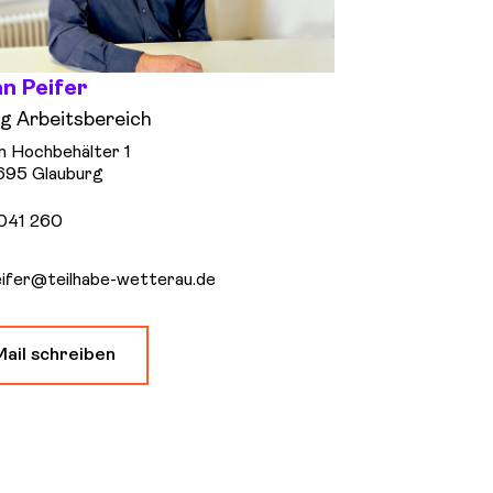
an Peifer
g Arbeitsbereich
 Hochbehälter 1
695 Glauburg
041 260
eifer@teilhabe-wetterau.de
Mail schreiben