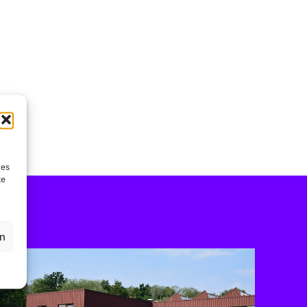
ies
te
en