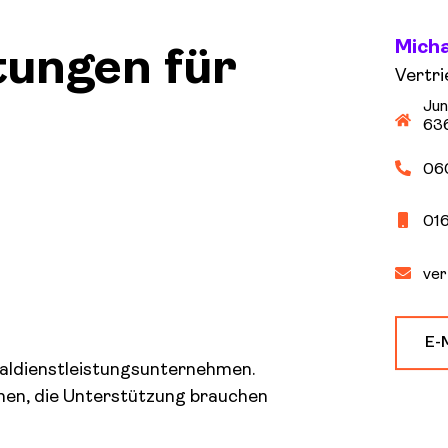
Micha
tungen für
Vertri
Jun
636
06
01
ver
E-
aldienstleistungsunternehmen.
en, die Unterstützung brauchen