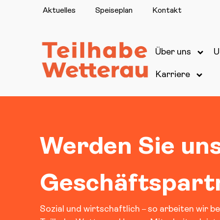
Aktuelles
Speiseplan
Kontakt
Über uns
U
Karriere
Werden Sie un
Geschäftspart
Sozial und wirtschaftlich
so arbeiten wir be
–