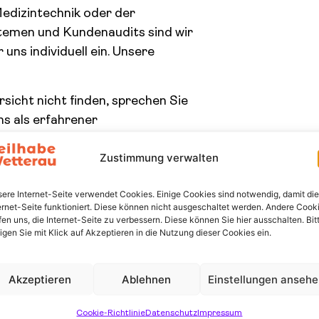
Medizintechnik oder der
emen und Kundenaudits sind wir
uns individuell ein. Unsere
sicht nicht finden, sprechen Sie
ns als erfahrener
Zustimmung verwalten
ere Internet-Seite verwendet Cookies. Einige Cookies sind notwendig, damit die
 haben wir eine Lösung: Wir
ernet-Seite funktioniert. Diese können nicht ausgeschaltet werden. Andere Cook
Unternehmen und erledigen Ihren
fen uns, die Internet-Seite zu verbessern. Diese können Sie hier ausschalten. Bit
ligen Sie mit Klick auf Akzeptieren in die Nutzung dieser Cookies ein.
Akzeptieren
Ablehnen
Einstellungen anseh
kstätten zur Beschäftigung
Cookie-Richtlinie
Datenschutz
Impressum
rozent der in Rechnung