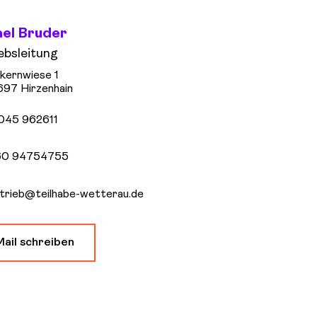
el Bruder
ebsleitung
kernwiese 1
97 Hirzenhain
045 962611
60 94754755
trieb@teilhabe-wetterau.de
Mail schreiben