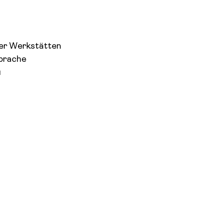
uer Werkstätten
Sprache
u