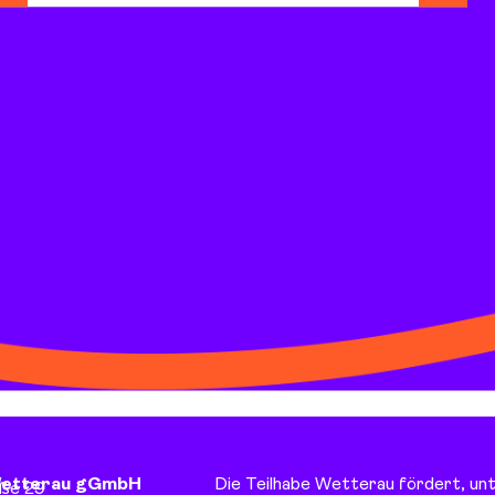
Wetterau gGmbH
Die Teilhabe Wetterau fördert, un
aße 29