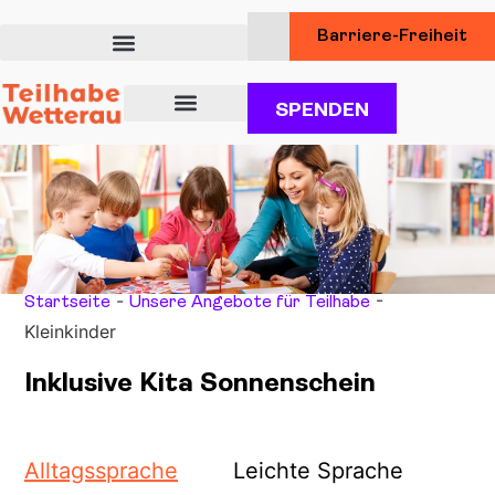
Barriere-Freiheit
SPENDEN
Über uns
Unsere Angebote für Teilhabe
Dienstleistungen für Kunden
-
-
Startseite
Unsere Angebote für Teilhabe
Kleinkinder
Inklusive Kita Sonnenschein
Alltagssprache
Leichte Sprache