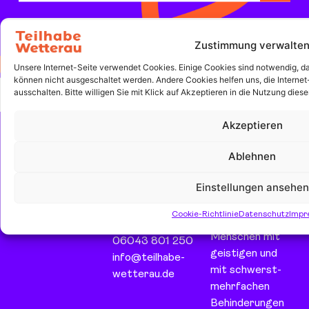
Zustimmung verwalte
Unsere Internet-Seite verwendet Cookies. Einige Cookies sind notwendig, dami
können nicht ausgeschaltet werden. Andere Cookies helfen uns, die Internet
ausschalten. Bitte willigen Sie mit Klick auf Akzeptieren in die Nutzung diese
Akzeptieren
Teilhabe
Die Teilhabe
Ablehnen
Wetterau
Wetterau
Einstellungen ansehen
fördert,
gGmbH
Schillerstraße
unterstützt
29
Cookie-Richtlinie
Datenschutz
Impr
und begleitet
63667 Nidda
Menschen mit
06043 801 250
geistigen und
info@teilhabe-
mit schwerst-
wetterau.de
mehrfachen
Behinderungen