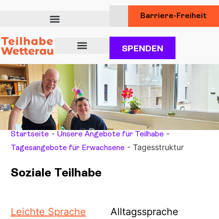
Barriere-Freiheit
SPENDEN
Über uns
Unsere Angebote für Teilhabe
Dienstleistungen für Kunden
-
-
Startseite
Unsere Angebote für Teilhabe
-
Tagesstruktur
Tagesangebote für Erwachsene
Soziale Teilhabe
Leichte Sprache
Alltagssprache