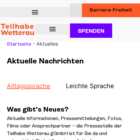
Barriere-Freiheit
SPENDEN
Über uns
Unsere Angebote für Teilhabe
Dienstleistungen für Kunden
-
Aktuelles
Startseite
Aktuelle Nachrichten
Alltagssprache
Leichte Sprache
Was gibt's Neues?
Aktuelle Informationen, Pressemitteilungen, Fotos,
Filme oder Ansprechpartner – die Pressestelle der
Teilhabe Wetterau gGmbH ist für Sie da und