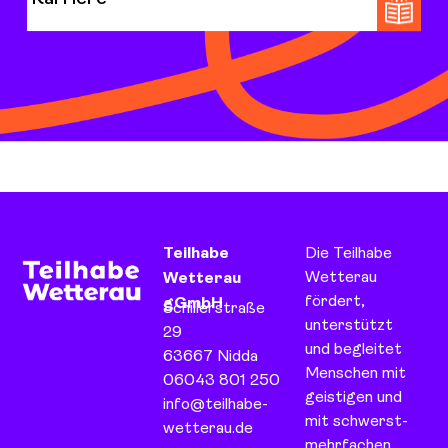
Teilhabe
Die Teilhabe
Wetterau
Wetterau
fördert,
gGmbH
Schillerstraße
unterstützt
29
und begleitet
63667 Nidda
Menschen mit
06043 801 250
geistigen und
info@teilhabe-
mit schwerst-
wetterau.de
mehrfachen