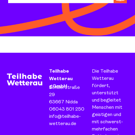
Teilhabe
Die Teilhabe
Wetterau
Wetterau
fördert,
gGmbH
Schillerstraße
unterstützt
29
und begleitet
63667 Nidda
Menschen mit
06043 801 250
geistigen und
info@teilhabe-
mit schwerst-
wetterau.de
mehrfachen