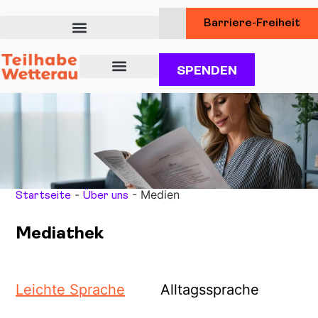
Barriere-Freiheit
SPENDEN
Über uns
Unsere Angebote für Teilhabe
Dienstleistungen für Kunden
-
-
Medien
Startseite
Über uns
Mediathek
Leichte Sprache
Alltagssprache