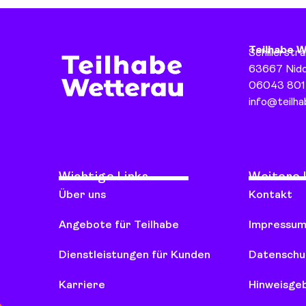
Teilhabe 
Schillerstr
63667 Nid
06043 801
info@teilh
Wichtige Links
Weitere 
Über uns
Kontakt
Angebote für Teilhabe
Impressu
Dienstleistungen für Kunden
Datenschu
Karriere
Hinweisge