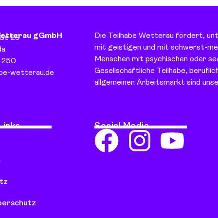
Wetterau gGmbH
Die Teilhabe Wetterau fördert, un
aße 29
mit geistigen und mit schwerst-m
da
Menschen mit psychischen oder see
 250
Gesellschaftliche Teilhabe, beruflic
abe-wetterau.de
allgemeinen Arbeitsmarkt sind unse
Links
Social Media
m
tz
berschutz