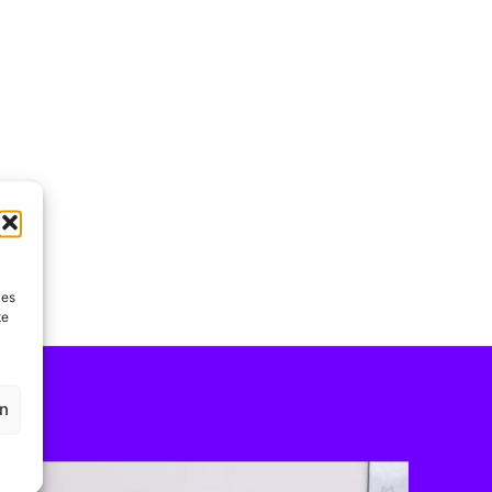
ies
te
en