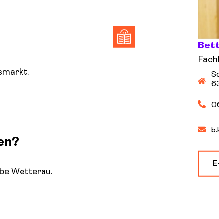
Bet
Fachk
smarkt.
Sc
6
0
b.
gen?
E
abe Wetterau.