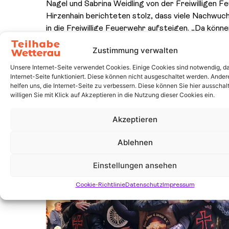
Nagel und Sabrina Weidling von der Freiwilligen 
Hirzenhain berichteten stolz, dass viele Nachwuc
in die Freiwillige Feuerwehr aufsteigen. „Da könne
Spende für deren Ausrüstung gut gebrauchen“, s
Zustimmung verwalten
Angelika Helwig, Leiterin der Kita, möchte die Sp
neu Fachliteratur investieren, die sonst oft zu k
Unsere Internet-Seite verwendet Cookies. Einige Cookies sind notwendig, da
Internet-Seite funktioniert. Diese können nicht ausgeschaltet werden. Ande
Und auch Thomas Schmitter, Bereichsleiter Arbei
helfen uns, die Internet-Seite zu verbessern. Diese können Sie hier ausschalt
Bildung bei der Teilhabe Wetterau, hat schon Ide
willigen Sie mit Klick auf Akzeptieren in die Nutzung dieser Cookies ein.
die Spende genutzt werden kann. „Da sie explizit a
Wertschätzung für die Angestellten gedacht ist, s
Akzeptieren
auch genau dort ankommen“, sagte er.
Ablehnen
Einstellungen ansehen
Cookie-Richtlinie
Datenschutz
Impressum