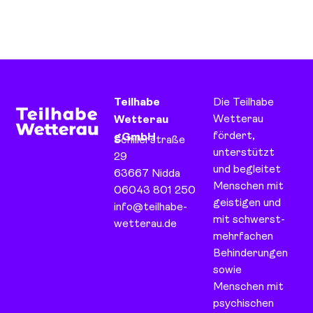
Teilhabe
Die Teilhabe
Wetterau
Wetterau
fördert,
gGmbH
Schillerstraße
unterstützt
29
und begleitet
63667 Nidda
Menschen mit
06043 801 250
geistigen und
info@teilhabe-
mit schwerst-
wetterau.de
mehrfachen
Behinderungen
sowie
Menschen mit
psychischen