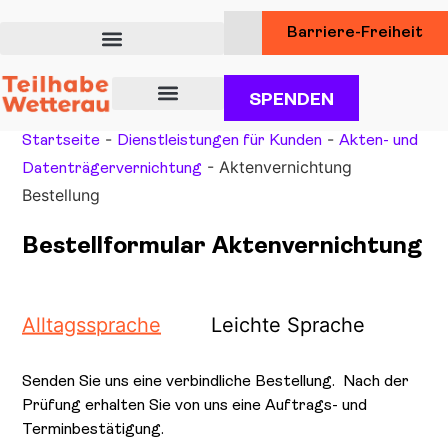
Barriere-Freiheit
SPENDEN
Über uns
Unsere Angebote für Teilhabe
Dienstleistungen für Kunden
-
-
Startseite
Dienstleistungen für Kunden
Akten- und
-
Aktenvernichtung
Datenträgervernichtung
Bestellung
Bestellformular Aktenvernichtung
Alltagssprache
Leichte Sprache
Senden Sie uns eine verbindliche Bestellung. Nach der
Prüfung erhalten Sie von uns eine Auftrags- und
Terminbestätigung.