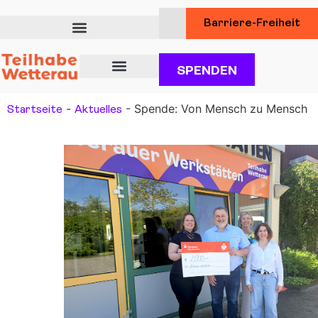
Barriere-Freiheit
SPENDEN
Über uns
Unsere Angebote für Teilhabe
Dienstleistungen für Kunden
-
-
Spende: Von Mensch zu Mensch
Startseite
Aktuelles