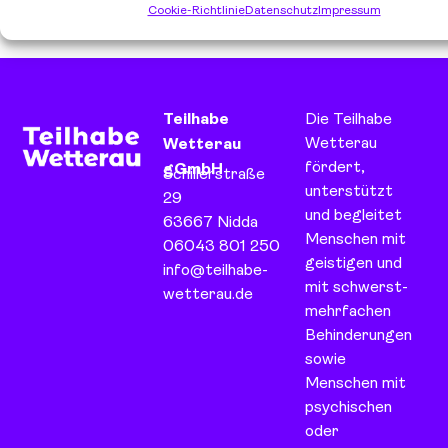
Cookie-Richtlinie
Datenschutz
Impressum
erfüllt.
Teilhabe
Die Teilhabe
Wetterau
Wetterau
fördert,
gGmbH
Schillerstraße
unterstützt
29
und begleitet
63667 Nidda
Menschen mit
06043 801 250
geistigen und
info@teilhabe-
mit schwerst-
wetterau.de
mehrfachen
Behinderungen
sowie
Menschen mit
psychischen
oder