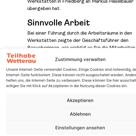
Werkstätten in Friedberg an Markus Haselbauer
übergeben hat.
Sinnvolle Arbeit
Bei einer Führung durch die Arbeitsräume in den
Werkstätten zeigte der Geschäftsführer den
Besucherinnen, wie wichtig es für die Mitarbeiter 
Arbeit teilhaben zu können, und wie die einzelnen
Zustimmung verwalten
unterstützt werden. Einige Mitarbeiter erläuter
Unsere Internet-Seite verwendet Cookies. Einige Cookies sind notwendig, da
Besucherinnen stolz ihre Arbeit. „Für uns war es
Internet-Seite funktioniert. Diese können nicht ausgeschaltet werden. Ande
beeindruckend zu sehen, dass jeder Mensch trotz
helfen uns, die Internet-Seite zu verbessern. Diese können Sie hier ausschalt
individueller Beeinträchtigung motiviert und mit d
willigen Sie mit Klick auf Akzeptieren in die Nutzung dieser Cookies ein.
passenden Unterstützung in der Lage ist, einen B
leisten. Die Werkstätten bieten den Mitarbeitern
Akzeptieren
strukturierten und auf ihre Bedürfnisse angepas
Arbeitsalltag sowie Raum für soziale Kontakte, di
Ablehnen
ihre Arbeit vielleicht nicht hätten“, sagte Susann 
Einstellungen ansehen
Sie ist sich sicher, dass die Spende des Inner Whe
Bad Nauheim – Friedberg hier einen sinnvollen Zw