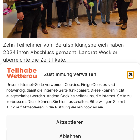
Zehn Teilnehmer vom Berufsbildungsbereich haben
2024 ihren Abschluss gemacht. Landrat Weckler
überreichte die Zertifikate.
Zustimmung verwalten
Unsere Internet-Seite verwendet Cookies. Einige Cookies sind
Teilhabe
Die Teilhabe
notwendig, damit die Internet-Seite funktioniert. Diese können nicht
Wetterau
Wetterau
ausgeschaltet werden. Andere Cookies helfen uns, die Internet-Seite zu
verbessern. Diese können Sie hier ausschalten. Bitte willigen Sie mit
fördert,
gGmbH
Schillerstraße
Klick auf Akzeptieren in die Nutzung dieser Cookies ein.
unterstützt
29
und begleitet
63667 Nidda
Akzeptieren
Menschen mit
06043 801 250
geistigen und
info@teilhabe-
Ablehnen
mit schwerst-