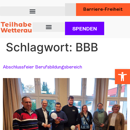
Barriere-Freiheit
SPENDEN
Über uns
Unsere Angebote für Teilhabe
Dienstleistungen für Kunden
Schlagwort:
BBB
Abschlussfeier Berufsbildungsbereich
Werkzeugl